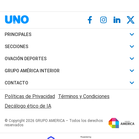
PRINCIPALES
Últimas Noticias
SECCIONES
Política
Horóscopo
OVACIÓN DEPORTES
Sociedad
Motores
Fútbol
GRUPO AMÉRICA INTERIOR
Policiales
Recetas
Mundial
Canal 7 en Vivo
CONTACTO
Judiciales
Trucos caseros
Automovilismo
Radio Nihuil
Acerca de Nosotros
Economia
Políticas de Privacidad
Términos y Condiciones
Series y Películas
Rugby
FM UNA
Contactanos
Decálogo ético de IA
Edictos y Solicitadas
Tenis
Radio Brava
Newsletter
Básquet
© Copyright 2026 GRUPO AMERICA – Todos los derechos
San Juan 8
reservados
Boxeo