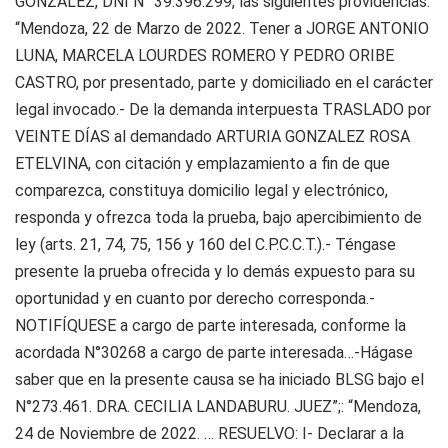
GONZALEZ, DNI N° 39.396.299, las siguientes providencias:
“Mendoza, 22 de Marzo de 2022. Tener a JORGE ANTONIO
LUNA, MARCELA LOURDES ROMERO Y PEDRO ORIBE
CASTRO, por presentado, parte y domiciliado en el carácter
legal invocado.- De la demanda interpuesta TRASLADO por
VEINTE DÍAS al demandado ARTURIA GONZALEZ ROSA
ETELVINA, con citación y emplazamiento a fin de que
comparezca, constituya domicilio legal y electrónico,
responda y ofrezca toda la prueba, bajo apercibimiento de
ley (arts. 21, 74, 75, 156 y 160 del C.P.C.C.T.).- Téngase
presente la prueba ofrecida y lo demás expuesto para su
oportunidad y en cuanto por derecho corresponda.-
NOTIFÍQUESE a cargo de parte interesada, conforme la
acordada N°30268 a cargo de parte interesada…-Hágase
saber que en la presente causa se ha iniciado BLSG bajo el
N°273.461. DRA. CECILIA LANDABURU. JUEZ”;: “Mendoza,
24 de Noviembre de 2022. … RESUELVO: I- Declarar a la