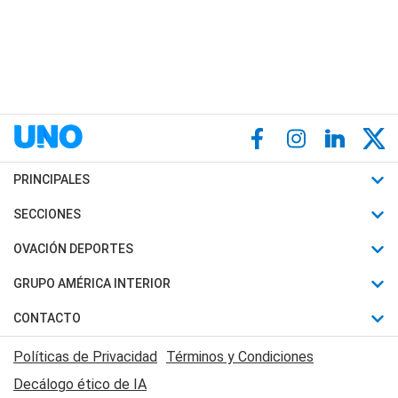
PRINCIPALES
Últimas Noticias
SECCIONES
Política
Horóscopo
OVACIÓN DEPORTES
Sociedad
Motores
Fútbol
GRUPO AMÉRICA INTERIOR
Policiales
Recetas
Mundial
Canal 7 en Vivo
CONTACTO
Judiciales
Trucos caseros
Automovilismo
Radio Nihuil
Acerca de Nosotros
Economia
Políticas de Privacidad
Términos y Condiciones
Series y Películas
Rugby
FM UNA
Contactanos
Decálogo ético de IA
Edictos y Solicitadas
Tenis