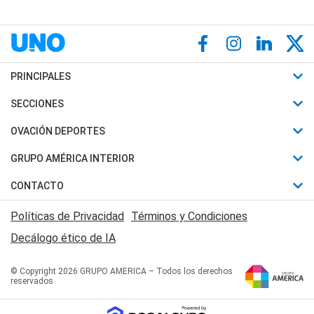
PRINCIPALES
Últimas Noticias
SECCIONES
Política
Horóscopo
OVACIÓN DEPORTES
Sociedad
Motores
Fútbol
GRUPO AMÉRICA INTERIOR
Policiales
Recetas
Mundial
Canal 7 en Vivo
CONTACTO
Judiciales
Trucos caseros
Automovilismo
Radio Nihuil
Acerca de Nosotros
Economia
Políticas de Privacidad
Términos y Condiciones
Series y Películas
Rugby
FM UNA
Contactanos
Decálogo ético de IA
Edictos y Solicitadas
Tenis
Radio Brava
Newsletter
Básquet
© Copyright 2026 GRUPO AMERICA – Todos los derechos
San Juan 8
reservados
Boxeo