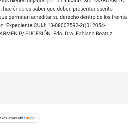
e los bienes dejados por la causante Sra. MARGARITA
aciéndoles saber que deben presentar escrito
ue permitan acreditar su derecho dentro de los treinta
ión. Expediente CUIJ: 13-08007592-2((012054-
MEN P/ SUCESIÓN. Fdo. Dra. Fabiana Beatriz
exclusivas en