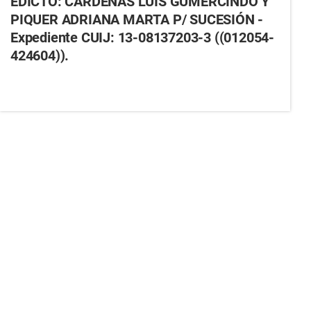
EDICTO: CARDENAS LUIS GUMERCINDO Y
PIQUER ADRIANA MARTA P/ SUCESIÓN -
Expediente CUIJ: 13-08137203-3 ((012054-
424604)).