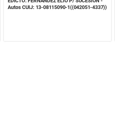
EDICTO: FERNANDEZ ELIO P/ SUCESIÓN -
Autos CUIJ: 13-08115090-1((042051-4337))