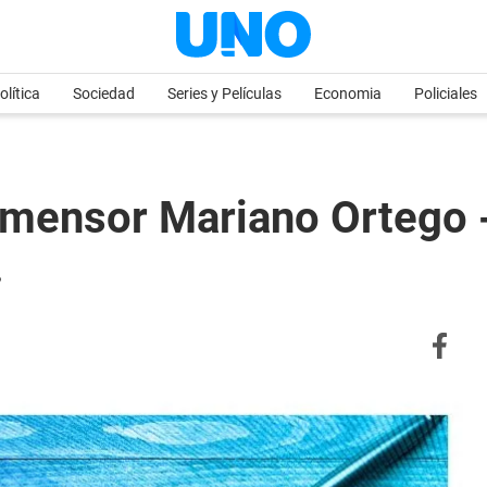
olítica
Sociedad
Series y Películas
Economia
Policiales
imensor Mariano Ortego 
.