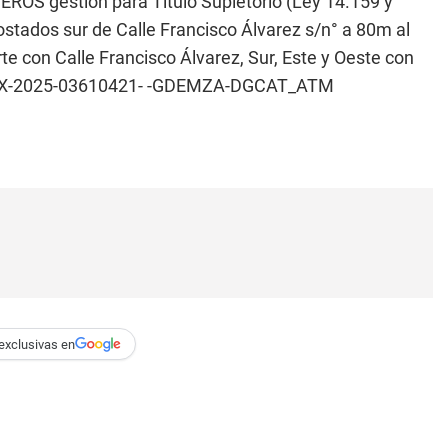
S gestión para Título Supletorio (Ley 14.159 y
stados sur de Calle Francisco Álvarez s/n° a 80m al
te con Calle Francisco Álvarez, Sur, Este y Oeste con
s. EX-2025-03610421- -GDEMZA-DGCAT_ATM
exclusivas en