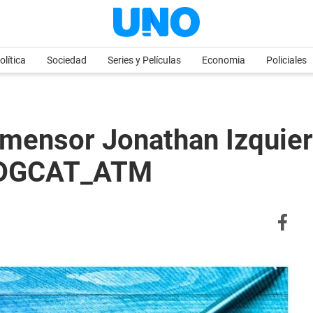
olítica
Sociedad
Series y Películas
Economia
Policiales
imensor Jonathan Izquie
-DGCAT_ATM