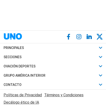
PRINCIPALES
Últimas Noticias
SECCIONES
Política
Horóscopo
OVACIÓN DEPORTES
Sociedad
Motores
Fútbol
GRUPO AMÉRICA INTERIOR
Policiales
Recetas
Mundial
Canal 7 en Vivo
CONTACTO
Judiciales
Trucos caseros
Automovilismo
Radio Nihuil
Acerca de Nosotros
Economia
Políticas de Privacidad
Términos y Condiciones
Series y Películas
Rugby
FM UNA
Contactanos
Decálogo ético de IA
Edictos y Solicitadas
Tenis