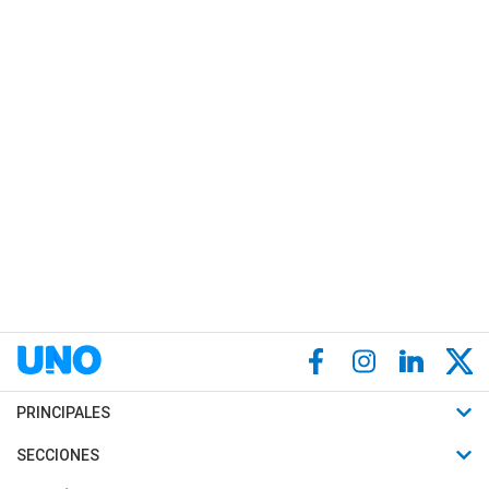
PRINCIPALES
Últimas Noticias
SECCIONES
Política