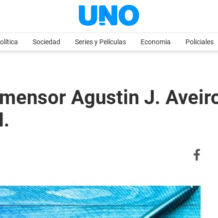
olítica
Sociedad
Series y Películas
Economia
Policiales
imensor Agustin J. Avei
.