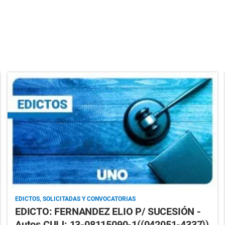
EDICTOS, SOLICITADAS Y CONVOCATORIAS
EDICTO: FERNANDEZ ELIO P/ SUCESIÓN -
Autos CUIJ: 13-08115090-1((042051-4337))