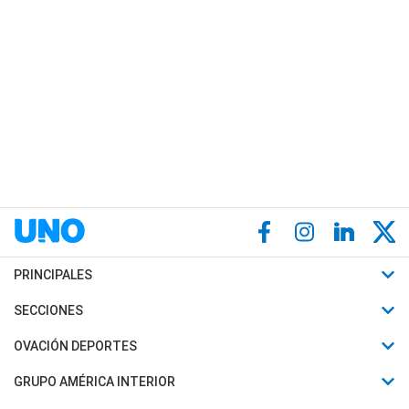
PRINCIPALES
Últimas Noticias
SECCIONES
Política
Horóscopo
OVACIÓN DEPORTES
Sociedad
Motores
Fútbol
GRUPO AMÉRICA INTERIOR
Policiales
Recetas