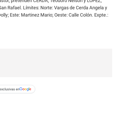
stor, pretenden CERDA, Teodoro Nelson y LOPEZ,
 San Rafael. Límites: Norte: Vargas de Cerda Angela y
lly; Este: Martinez Mario; Oeste: Calle Colón. Expte.:
exclusivas en