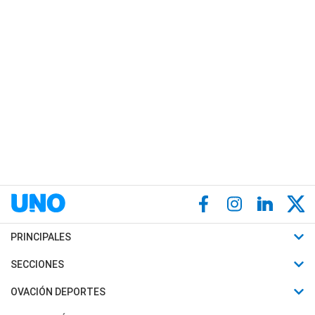
PRINCIPALES
Últimas Noticias
SECCIONES
Política
Horóscopo
OVACIÓN DEPORTES
Sociedad
Motores