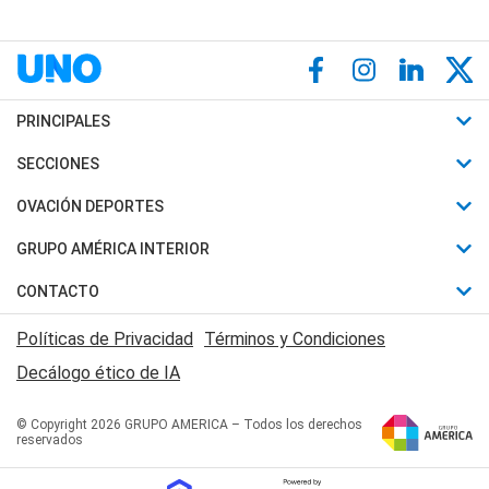
PRINCIPALES
Últimas Noticias
SECCIONES
Política
Horóscopo
OVACIÓN DEPORTES
Sociedad
Motores
Fútbol
GRUPO AMÉRICA INTERIOR
Policiales
Recetas
Mundial
Canal 7 en Vivo
CONTACTO
Judiciales
Trucos caseros
Automovilismo
Radio Nihuil
Acerca de Nosotros
Economia
Políticas de Privacidad
Términos y Condiciones
Series y Películas
Rugby
FM UNA
Contactanos
Decálogo ético de IA
Edictos y Solicitadas
Tenis
Radio Brava
Newsletter
Básquet
© Copyright 2026 GRUPO AMERICA – Todos los derechos
San Juan 8
reservados
Boxeo