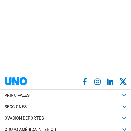
PRINCIPALES
Últimas Noticias
SECCIONES
Política
Horóscopo
OVACIÓN DEPORTES
Sociedad
Motores
Fútbol
GRUPO AMÉRICA INTERIOR