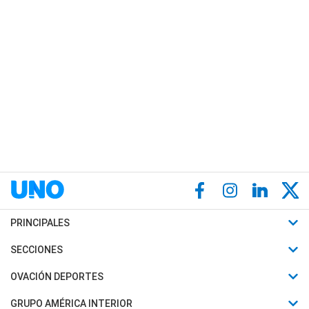
PRINCIPALES
Últimas Noticias
SECCIONES
Política
Horóscopo
OVACIÓN DEPORTES
Sociedad
Motores
Fútbol
GRUPO AMÉRICA INTERIOR