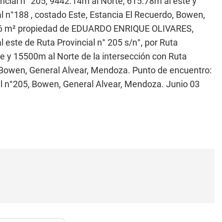
incial n° 205, 9442.14m al Norte, 615.78m al este y
l n°188 , costado Este, Estancia El Recuerdo, Bowen,
9.76 m² propiedad de EDUARDO ENRIQUE OLIVARES,
ste de Ruta Provincial n° 205 s/n°, por Ruta
te y 15500m al Norte de la intersección con Ruta
, Bowen, General Alvear, Mendoza. Punto de encuentro:
al n°205, Bowen, General Alvear, Mendoza. Junio 03