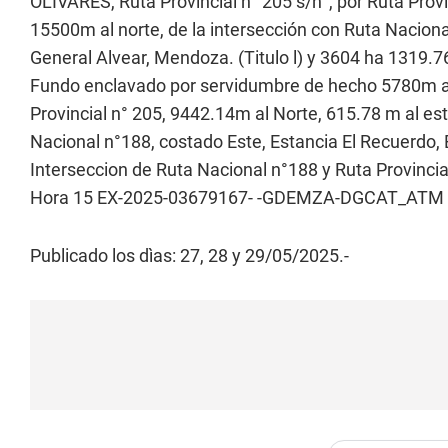
OLIVARES, Ruta Provincial n° 205 s/n°, por Ruta Prov
15500m al norte, de la intersección con Ruta Naciona
General Alvear, Mendoza. (Titulo l) y 3604 ha 131
Fundo enclavado por servidumbre de hecho 5780m al e
Provincial n° 205, 9442.14m al Norte, 615.78 m al es
Nacional n°188, costado Este, Estancia El Recuerdo
Interseccion de Ruta Nacional n°188 y Ruta Provinci
Hora 15 EX-2025-03679167- -GDEMZA-DGCAT_ATM
Publicado los dìas: 27, 28 y 29/05/2025.-