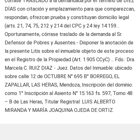
córrase TRASLADO a la demandada por el término de DIEZ
DÍAS con citación y emplazamiento para que comparezcan,
respondan, ofrezcan prueba y constituyan domicilio legal
(arts. 21, 74, 75, 212 y 214 del CPC y 24 ley 14.159…
Oportunamente, córrase traslado de la demanda al Sr.
Defensor de Pobres y Ausentes.- Disponer la anotación de
la presente Litis sobre el inmueble objeto de este proceso
en el Registro de la Propiedad (Art. 1.905 CCyC) ... Fdo.: Dra.
Marcela C. RUIZ DIAZ - Juez. Datos del Inmueble: ubicado
sobre calle 12 de OCTUBRE N° 695 B° BORREGO, EL
ZAPALLAR, LAS HERAS, Mendoza, Inscripción del dominio:
como 1° Inscripción al Asiento N° 15.163 fs. 597, Tomo 48
– B de Las Heras, Titular Registral: LUIS ALBERTO
MIRANDA Y MARÍA JOAQUINA OJEDA DE ORTIZ.