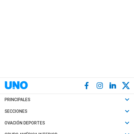
PRINCIPALES
Últimas Noticias
SECCIONES
Política
Horóscopo
OVACIÓN DEPORTES
Sociedad
Motores