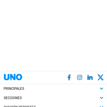
PRINCIPALES
Últimas Noticias
SECCIONES
Política
Horóscopo