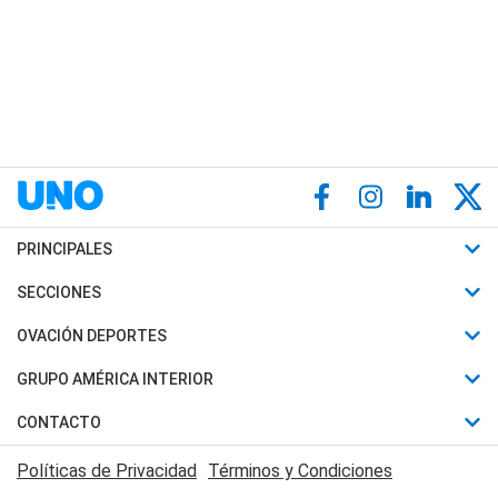
PRINCIPALES
Últimas Noticias
SECCIONES
Política
Horóscopo
OVACIÓN DEPORTES
Sociedad
Motores
Fútbol
GRUPO AMÉRICA INTERIOR
Policiales
Recetas
Mundial
Canal 7 en Vivo
CONTACTO
Judiciales
Trucos caseros
Automovilismo
Radio Nihuil
Acerca de Nosotros
Economia
Políticas de Privacidad
Términos y Condiciones
Series y Películas
Rugby
FM UNA