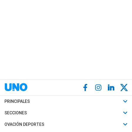
PRINCIPALES
Últimas Noticias
SECCIONES
Política
Horóscopo
OVACIÓN DEPORTES
Sociedad