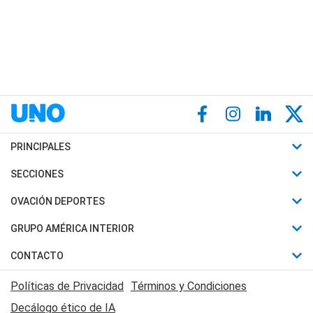
PRINCIPALES
Últimas Noticias
SECCIONES
Política
Horóscopo
OVACIÓN DEPORTES
Sociedad
Motores
Fútbol
GRUPO AMÉRICA INTERIOR
Policiales
Recetas
Mundial
Canal 7 en Vivo
CONTACTO
Judiciales
Trucos caseros
Automovilismo
Radio Nihuil
Acerca de Nosotros
Economia
Políticas de Privacidad
Términos y Condiciones
Series y Películas
Rugby
FM UNA
Contactanos
Decálogo ético de IA
Edictos y Solicitadas