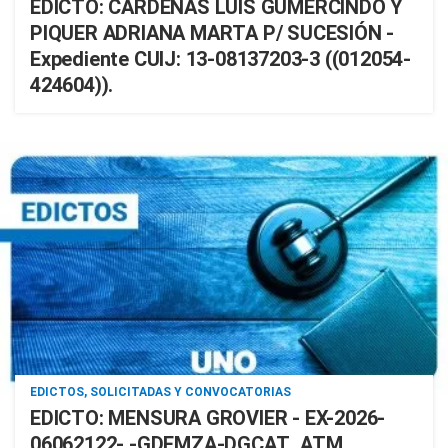
EDICTO: CARDENAS LUIS GUMERCINDO Y
PIQUER ADRIANA MARTA P/ SUCESIÓN -
Expediente CUIJ: 13-08137203-3 ((012054-
424604)).
EDICTOS, SOLICITADAS Y CONVOCATORIAS
EDICTO: MENSURA GROVIER - EX-2026-
06062122- -GDEMZA-DGCAT_ATM