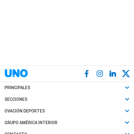
PRINCIPALES
Últimas Noticias
SECCIONES
Política
Horóscopo
OVACIÓN DEPORTES
Sociedad
Motores
Fútbol
GRUPO AMÉRICA INTERIOR
Policiales
Recetas
Mundial
Canal 7 en Vivo