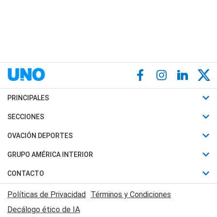
PRINCIPALES
Últimas Noticias
SECCIONES
Política
Horóscopo
OVACIÓN DEPORTES
Sociedad
Motores
Fútbol
GRUPO AMÉRICA INTERIOR
Policiales
Recetas
Mundial
Canal 7 en Vivo
CONTACTO
Judiciales
Trucos caseros
Automovilismo
Radio Nihuil
Acerca de Nosotros
Economia
Políticas de Privacidad
Términos y Condiciones
Series y Películas
Rugby
FM UNA
Contactanos
Decálogo ético de IA
Edictos y Solicitadas
Tenis