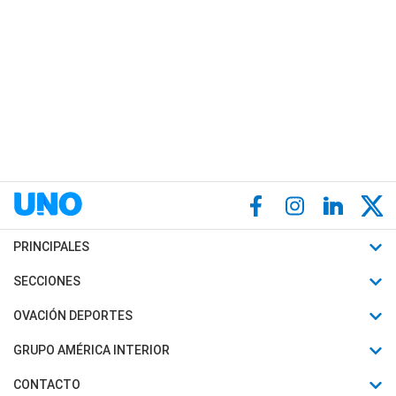
PRINCIPALES
Últimas Noticias
SECCIONES
Política
Horóscopo
OVACIÓN DEPORTES
Sociedad
Motores
Fútbol
GRUPO AMÉRICA INTERIOR
Policiales
Recetas
Mundial
Canal 7 en Vivo
CONTACTO
Judiciales