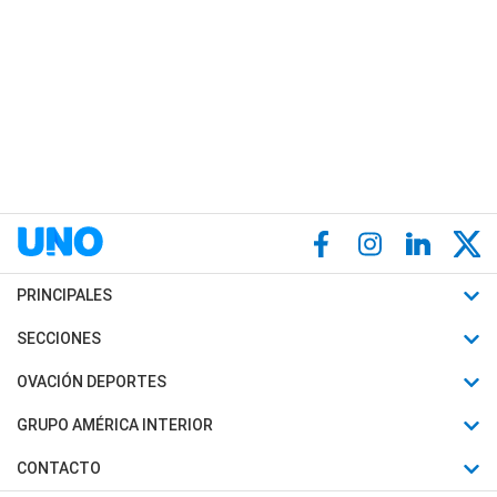
PRINCIPALES
Últimas Noticias
SECCIONES
Política
Horóscopo
OVACIÓN DEPORTES
Sociedad
Motores
Fútbol
GRUPO AMÉRICA INTERIOR
Policiales
Recetas
Mundial
Canal 7 en Vivo
CONTACTO
Judiciales
Trucos caseros
Automovilismo