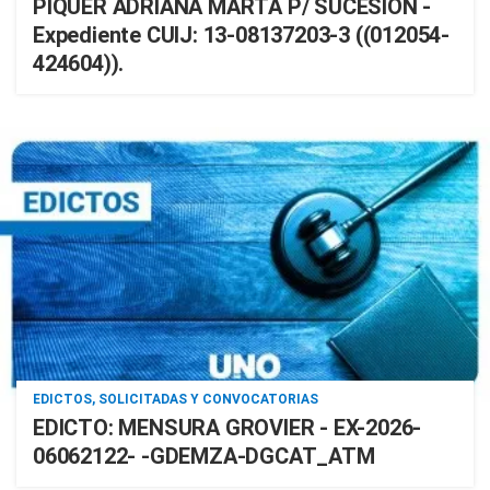
PIQUER ADRIANA MARTA P/ SUCESIÓN -
Expediente CUIJ: 13-08137203-3 ((012054-
424604)).
EDICTOS, SOLICITADAS Y CONVOCATORIAS
EDICTO: MENSURA GROVIER - EX-2026-
06062122- -GDEMZA-DGCAT_ATM