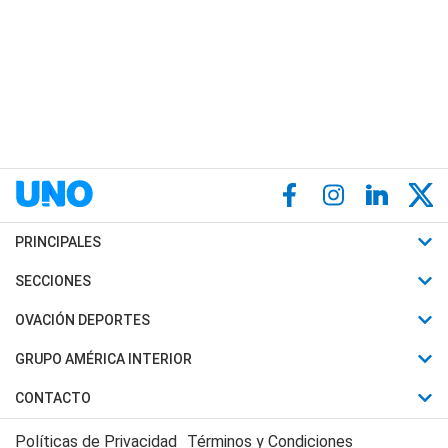
PRINCIPALES
Últimas Noticias
SECCIONES
Política
Horóscopo
OVACIÓN DEPORTES
Sociedad
Motores
Fútbol
GRUPO AMÉRICA INTERIOR
Policiales
Recetas
Mundial
Canal 7 en Vivo
CONTACTO
Judiciales
Trucos caseros
Automovilismo
Radio Nihuil
Acerca de Nosotros
Economia
Políticas de Privacidad
Términos y Condiciones
Series y Películas