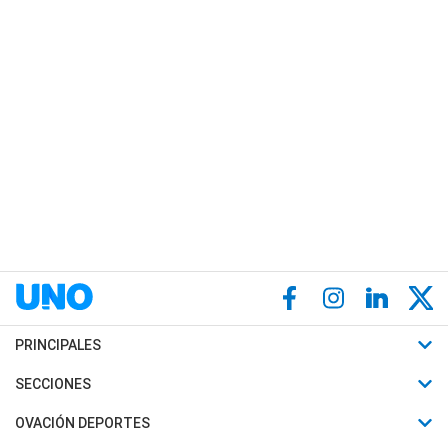
PRINCIPALES
Últimas Noticias
SECCIONES
Política
Horóscopo
OVACIÓN DEPORTES
Sociedad