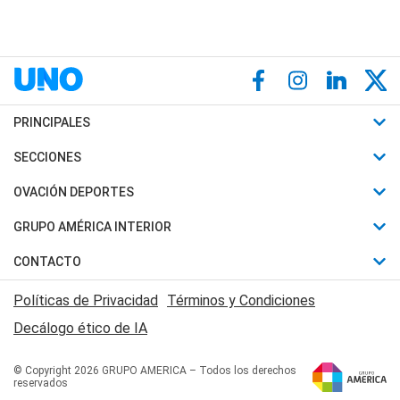
PRINCIPALES
Últimas Noticias
SECCIONES
Política
Horóscopo
OVACIÓN DEPORTES
Sociedad
Motores
Fútbol
GRUPO AMÉRICA INTERIOR
Policiales
Recetas
Mundial
Canal 7 en Vivo
CONTACTO
Judiciales
Trucos caseros
Automovilismo
Radio Nihuil
Acerca de Nosotros
Economia
Políticas de Privacidad
Términos y Condiciones
Series y Películas
Rugby
FM UNA
Contactanos
Decálogo ético de IA
Edictos y Solicitadas
Tenis
Radio Brava
Newsletter
Básquet
© Copyright 2026 GRUPO AMERICA – Todos los derechos
San Juan 8
reservados
Boxeo