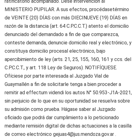
ratificatorio acompañado. Dése intervención al
MINISTERIO PUPILAR. A sus efectos, procédasetérmino
de VEINTE (20) DÍAS con más DIECINUEVE (19) DÍAS en
razón de la distancia (art. 64 C.P.C.C.T.) atento el domicilio
denunciado del demandado a fin de que comparezca,
conteste demanda, denuncie domicilio real y electrónico, y
constituya domicilio procesal electrónico, bajo
apercibimiento de ley (arts. 21, 25, 155, 160, 161 y ccs. del
C.P.C.C.T., y art. 118 Ley de Seguros). NOTIFÍQUESE.
Ofíciese por parte interesada al Juzgado Vial de
Guaymallén a fin de solicitarle tenga a bien proceder a
remitir ad effectum videndi los autos N° 50.953-J1A-2021,
sin perjuicio de lo que en su oportunidad se resuelva sobre
su admisión como prueba. Hágase saber al Juzgado
oficiado que podrá dar cumplimiento a lo peticionado
mediante remisión digital de dichas actuaciones a la casilla
de correo electrónico
gejuas4@jus.mendoza.gov.ar
.