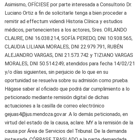
Asimismo, OFÍCIESE por parte interesada a Consultorio Dr.
Luciano Ortiz a fin de solicitarle tenga a bien proceder a
remitir ad effectum videndi Historia Clínica y estudios
médicos, pertenecientes a los actores, Sres. ORLANDO
CLAURE, DNI 16.038.214, SOFÍA PEREDO, DNI 10.938.565,
CLAUDIA LILIANA MORALES, DNI 22.979.791, RUBÉN
ALEJANDRO VARGAS, DNI 21.573.742 y TIZIANO VARGAS
MORALES, DNI 50.514.249; atendidos para fecha 14/02/21
y/o días siguientes, sin perjuicio de lo que en su
oportunidad se resuelva sobre su admisión como prueba.
Hágase saber al oficiado que podrá dar cumplimiento a lo
peticionado mediante remisión digital de dichas
actuaciones a la casilla de correo electrónico
gejuas4@jus.mendoza.gov.ar
.A lo demás peticionado, en
virtud del estado de la causa, aclare. MY a la remisión de la
causa por Área de Servicios del Tribunal. De la demanda
instaurada, CÓRRASE TRASLADO a la parte demandada,