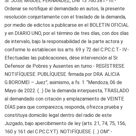
Sr. JOSE MIGUEL FERNANDEZ, DNI 13.760.381.- III.-
Ordenar se notifique al demandado en autos, la presente
resolución conjuntamente con el traslado de la demanda,
por medio de edictos a publicarse en el BOLETIN OFICIAL
y en DIARIO UNO, por el término de tres días, con dos días
de intervalo, bajo la responsabilidad de la parte actora y
conforme lo establecen los arts. 69 y 72 del C.P.C.C.T.- IV.-
Efectuadas las publicaciones, dése intervención al Sr.
Defensor de Pobres y Ausentes en turno.- REGÍSTRESE.
NOTIFÍQUESE. PUBLÍQUESE. firmada por DRA. ALICIA
G.BOROMEI – Juez”; asimismo, a fs. 1: “Mendoza, 06 de
Mayo de 2022. (…) De la demanda interpuesta, TRASLADO
al demandado con citación y emplazamiento de VEINTE
DÍAS para que comparezca, responda, ofrezca prueba y
constituya domicilio legal dentro del radio de este
Juzgado, bajo apercibimiento de ley (arts. 21, 74, 75, 156,
160 y 161 del C.P.C.C.Y.T). NOTIFÍQUESE. (…) OM”.-