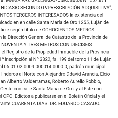
a Dra. MARIA PAZ GALLARDO
- Juez,
autos Nº 257.871
 NICASIO SEGUNDO P/PRESCRIPCIÓN ADQUISITIVA",
ESUNTOS TERCEROS INTERESADOS la existencia del
bicado en en calle Santa María de Oro 1255, Luján de
erficie según título de OCHOCIENTOS METROS
 Dirección General de Catastro de la Provincia de
OS NOVENTA Y TRES METROS CON DIECISEIS
 Registro de la Propiedad Inmueble de la Provincia
inscripción al Nº 3322, fs. 199 del tomo 11 de Luján
al 06-01-02-0009-000014-0000-0, padrón municipal
inderos al Norte con Alejandro Ddavid Arancia, Elcio
uan Alberto Valderramas, Roberto Aurelio Robbio,
 Oeste con calle Santa Maria de Oro; y al Este con
l CPC. Edictos a publicarse en el Boletín Oficial y el
s durante CUARENTA DÍAS. DR. EDUARDO CASADO.