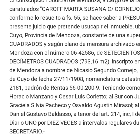
Circunscripción Judicial de Mendoza, a cargo de l
caratulados "CAROFF MARTA SUSANA C/ CORNEJO
conforme lo resuelto a fs. 55, se hace saber a PR
presente juicio que pretende usucapir el inmueble, u
Cuyo, Provincia de Mendoza, constante de una sup
CUADRADOS y según plano de mensura archivado en la
Mendoza con el número 06-42586, de SETECIENT
DECÍMETROS CUADRADOS (793,16 m2), inscripto en el
de Mendoza a nombre de Nicasio Segundo Cornejo, 1º 
de Cuyo de fecha 27/11/1908, nomenclatura catastr
2181, padrón de Rentas 56-00.200-9. Teniendo como l
Horacio Manzano y Cesar Luis Corletto; al Sur con J
Graciela Silvia Pacheco y Osvaldo Agustin Mirasol; al
Daniel Gustavo Baldasso, a tenor del art. 214, inc, I de
Diario UNO por DIEZ VECES a intervalos regulare
SECRETARIO.-