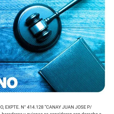
, EXPTE. N° 414.128 “CANAY JUAN JOSE P/