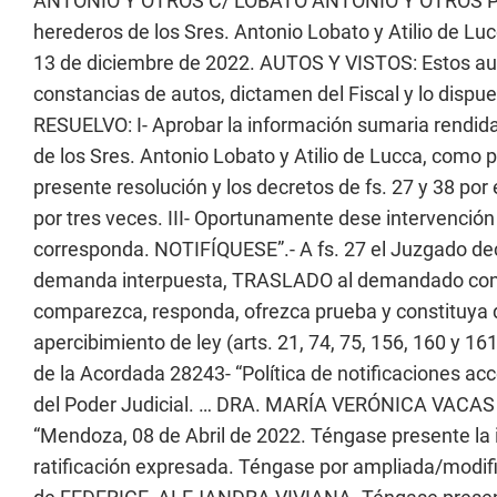
ANTONIO Y OTROS C/ LOBATO ANTONIO Y OTROS P/ D
herederos de los Sres. Antonio Lobato y Atilio de Lu
13 de diciembre de 2022. AUTOS Y VISTOS: Estos autos
constancias de autos, dictamen del Fiscal y lo dispue
RESUELVO: I- Aprobar la información sumaria rendida
de los Sres. Antonio Lobato y Atilio de Lucca, como pe
presente resolución y los decretos de fs. 27 y 38 por e
por tres veces. III- Oportunamente dese intervenció
corresponda. NOTIFÍQUESE”.- A fs. 27 el Juzgado de
demanda interpuesta, TRASLADO al demandado con 
comparezca, responda, ofrezca prueba y constituya do
apercibimiento de ley (arts. 21, 74, 75, 156, 160 y 
de la Acordada 28243- “Política de notificaciones a
del Poder Judicial. … DRA. MARÍA VERÓNICA VACAS J
“Mendoza, 08 de Abril de 2022. Téngase presente l
ratificación expresada. Téngase por ampliada/modif