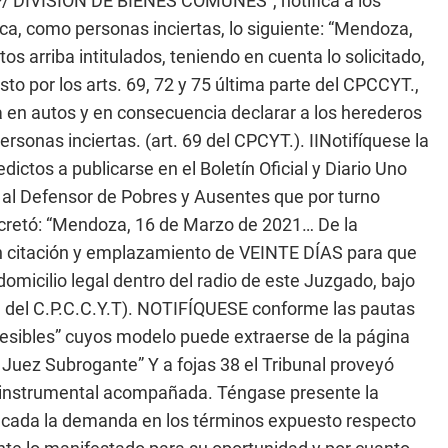
IVISIÓN DE BIENES COMUNES”, notifica a los
cca, como personas inciertas, lo siguiente: “Mendoza,
 arriba intitulados, teniendo en cuenta lo solicitado,
sto por los arts. 69, 72 y 75 última parte del CPCCYT.,
 en autos y en consecuencia declarar a los herederos
rsonas inciertas. (art. 69 del CPCYT.). IINotifíquese la
dictos a publicarse en el Boletín Oficial y Diario Uno
n al Defensor de Pobres y Ausentes que por turno
cretó: “Mendoza, 16 de Marzo de 2021… De la
citación y emplazamiento de VEINTE DÍAS para que
micilio legal dentro del radio de este Juzgado, bajo
161 del C.P.C.C.Y.T). NOTIFÍQUESE conforme las pautas
ccesibles” cuyos modelo puede extraerse de la página
uez Subrogante” Y a fojas 38 el Tribunal proveyó
a instrumental acompañada. Téngase presente la
icada la demanda en los términos expuesto respecto