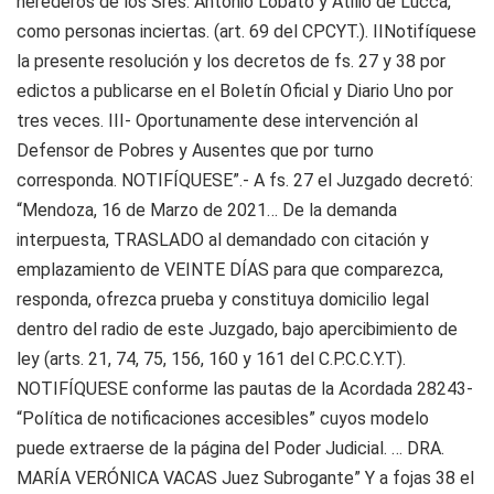
herederos de los Sres. Antonio Lobato y Atilio de Lucca,
como personas inciertas. (art. 69 del CPCYT.). IINotifíquese
la presente resolución y los decretos de fs. 27 y 38 por
edictos a publicarse en el Boletín Oficial y Diario Uno por
tres veces. III- Oportunamente dese intervención al
Defensor de Pobres y Ausentes que por turno
corresponda. NOTIFÍQUESE”.- A fs. 27 el Juzgado decretó:
“Mendoza, 16 de Marzo de 2021… De la demanda
interpuesta, TRASLADO al demandado con citación y
emplazamiento de VEINTE DÍAS para que comparezca,
responda, ofrezca prueba y constituya domicilio legal
dentro del radio de este Juzgado, bajo apercibimiento de
ley (arts. 21, 74, 75, 156, 160 y 161 del C.P.C.C.Y.T).
NOTIFÍQUESE conforme las pautas de la Acordada 28243-
“Política de notificaciones accesibles” cuyos modelo
puede extraerse de la página del Poder Judicial. … DRA.
MARÍA VERÓNICA VACAS Juez Subrogante” Y a fojas 38 el