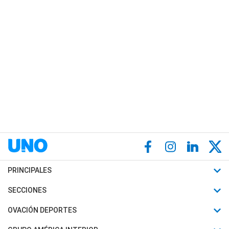
PRINCIPALES
Últimas Noticias
SECCIONES
Política
Horóscopo
OVACIÓN DEPORTES
Sociedad
Motores