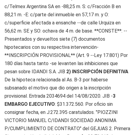
c/Telmex Argentina SA en -88,25 m. S: c/Fracción B en
88,21 m. -E: c/parte del inmueble en 57,17 m. y O:
c/superficie afectada a ensanche --de calle Urquiza en
56,62 m. SE y SO: ochava de 4 m. de base. **CONSTE**: --
Presentados y devueltos siete (7) documentos
hipotecarios con su respectiva intervención-
**INSCRIPCIÓN PROVISIONAL** (Art. 9 --Ley 17.801) Por
180 días hasta tanto -se levanten las inhibiciones que
pesan sobre IDANDI S.A. JIB
2) INSCRIPCIÓN DEFINITIVA
De la hipoteca relacionada al As. B-3 por haberse
subsanado el motivo que dio origen a la inscripción
provisional. Entrada 2034694 del 14/08/2020. JIB -
3
EMBARGO EJECUTIVO
: $31.372.560. Por oficio sin
consignar fecha, en J:272.395 caratulados. "PIOZZINI
VICTORIO MANUEL C/IDANDI SOCIEDAD ANONIMA
P/CUMPLIMIENTO DE CONTRATO" del GEJUAS 2. Primera