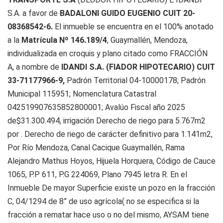
S.A. a favor de
BADALONI GUIDO EUGENIO CUIT 20-
08368542-6.
El inmueble se encuentra en el 100% anotado
a la
Matrícula Nº 146.189/4
, Guaymallén, Mendoza,
individualizada en croquis y plano citado como FRACCIÓN
A, a nombre de
IDANDI S.A. (FIADOR HIPOTECARIO) CUIT
33-71177966-9,
Padrón Territorial 04-10000178; Padrón
Municipal 115951; Nomenclatura Catastral
042519907635852800001; Avalúo Fiscal año 2025
de
$31.300.494, irrigación Derecho de riego para 5.767m2
por . Derecho de riego de carácter definitivo para 1.141m2,
Por Río Mendoza, Canal Cacique Guaymallén, Rama
Alejandro Mathus Hoyos, Hijuela Horquera, Código de Cauce
1065, P.P 611, P.G 224069, Plano 7945 letra R. En el
Inmueble De mayor Superficie existe un pozo en la fracción
C, 04/1294 de 8” de uso agrícola( no se especifica si la
fracción a rematar hace uso o no del mismo, AYSAM tiene