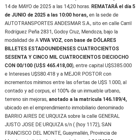
14 de MAYO de 2025 a las 14,20 horas.
REMATARÁ
el día 5
de JUNIO de 2025 a las 10:00 horas,
en la sede de
AUTOTRANSPORTES ANDESMAR S.A., sito en calle Carril
Rodríguez Peña 2831, Godoy Cruz, Mendoza, bajo la
modalidad de A
VIVA VOZ
,
con base de DÓLARES
BILLETES ESTADOUNIDENSES CUATROCIENTOS
SESENTA Y CINCO MIL CUATROCIENTOS DIECIOCHO
CON 00/100 (U$S 465.418,00
), entre capital U$S385.000
e Intereses U$S80.418 y a MEJOR POSTOR con
incrementos mínimos entre las ofertas de U$S 1.000, al
contado y ad corpus, el 100% de un inmueble urbano,
terreno sin mejoras,
anotado a la matrícula 146.189/4,
ubicado en el emprendimiento inmobiliario denominado
BARRIO AIRES DE URQUIZA sobre la calle GENERAL
JUSTO JOSE DE URQUIZA s/n ( (hoy 1172), SAN
FRANCISCO DEL MONTE, Guaymallén, Provincia de