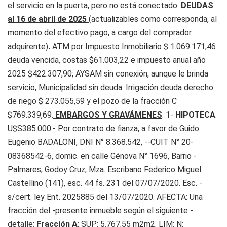
el servicio en la puerta, pero no está conectado.
DEUDAS
al 16 de abril de 2025
(actualizables como corresponda, al
momento del efectivo pago, a cargo del comprador
adquirente)
.
ATM por Impuesto Inmobiliario $ 1.069.171,46
deuda vencida, costas $61.003,22 e impuesto anual año
2025 $422.307,90; AYSAM sin conexión, aunque le brinda
servicio, Municipalidad sin deuda. Irrigación deuda derecho
de riego $ 273.055,59 y el pozo de la fracción C
$769.339,69.
EMBARGOS Y GRAVÁMENES
: 1-
HIPOTECA
:
U$S385.000.- Por contrato de fianza, a favor de Guido
Eugenio BADALONI, DNI N° 8.368.542, --CUIT N° 20-
08368542-6, domic. en calle Génova N° 1696, Barrio -
Palmares, Godoy Cruz, Mza. Escribano Federico Miguel
Castellino (141), esc. 44 fs. 231 del 07/07/2020. Esc. -
s/cert. ley Ent. 2025885 del 13/07/2020. AFECTA: Una
fracción del -presente inmueble según el siguiente -
detalle:
Fracción A
: SUP: 5.767,55 m2m2. LIM: N: