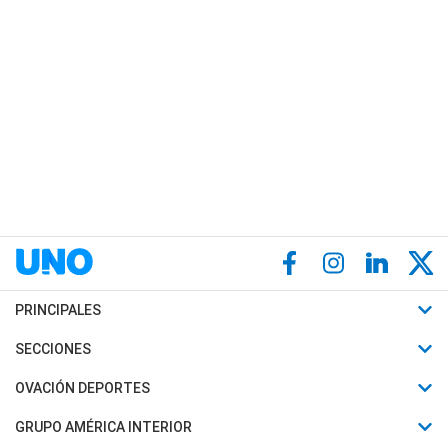
PRINCIPALES
Últimas Noticias
SECCIONES
Política
Horóscopo
OVACIÓN DEPORTES
Sociedad
Motores
Fútbol
GRUPO AMÉRICA INTERIOR
Policiales