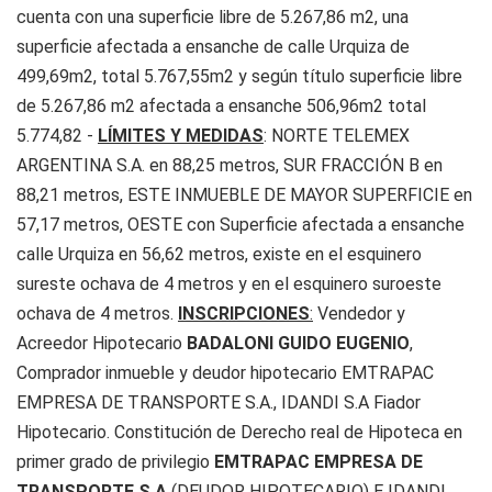
cuenta con una superficie libre de 5.267,86 m2, una
superficie afectada a ensanche de calle Urquiza de
499,69m2, total 5.767,55m2 y según título superficie libre
de 5.267,86 m2 afectada a ensanche 506,96m2 total
5.774,82 -
LÍMITES Y MEDIDAS
: NORTE TELEMEX
ARGENTINA S.A. en 88,25 metros, SUR FRACCIÓN B en
88,21 metros, ESTE INMUEBLE DE MAYOR SUPERFICIE en
57,17 metros, OESTE con Superficie afectada a ensanche
calle Urquiza en 56,62 metros, existe en el esquinero
sureste ochava de 4 metros y en el esquinero suroeste
ochava de 4 metros.
INSCRIPCIONES
:
Vendedor y
Acreedor Hipotecario
BADALONI GUIDO EUGENIO
,
Comprador inmueble y deudor hipotecario EMTRAPAC
EMPRESA DE TRANSPORTE S.A., IDANDI S.A Fiador
Hipotecario. Constitución de Derecho real de Hipoteca en
primer grado de privilegio
EMTRAPAC EMPRESA DE
TRANSPORTE S.A
(DEUDOR HIPOTECARIO) E IDANDI