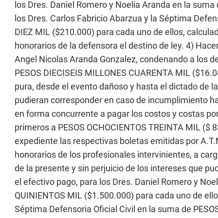
los Dres. Daniel Romero y Noelia Aranda en la su
los Dres. Carlos Fabricio Abarzua y la Séptima Defe
DIEZ MIL ($210.000) para cada uno de ellos, calculad
honorarios de la defensora el destino de ley. 4) Hace
Angel Nicolas Aranda Gonzalez, condenando a los d
PESOS DIECISEIS MILLONES CUARENTA MIL ($16.040.
pura, desde el evento dañoso y hasta el dictado de la 
pudieran corresponder en caso de incumplimiento ha
en forma concurrente a pagar los costos y costas po
primeros a PESOS OCHOCIENTOS TREINTA MIL ($ 83
expediente las respectivas boletas emitidas por A.T.
honorarios de los profesionales intervinientes, a ca
de la presente y sin perjuicio de los intereses que 
el efectivo pago, para los Dres. Daniel Romero y N
QUINIENTOS MIL ($1.500.000) para cada uno de ellos,
Séptima Defensoria Oficial Civil en la suma de PES