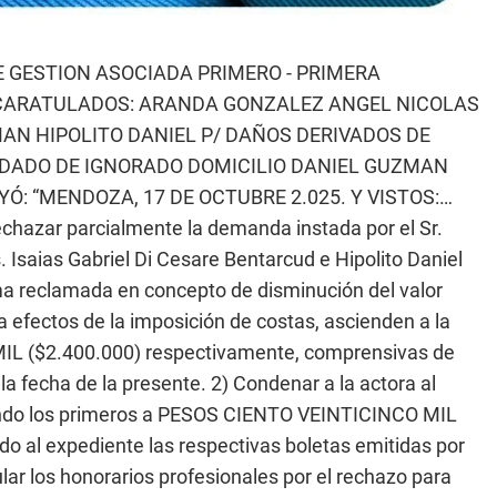
E GESTION ASOCIADA PRIMERO - PRIMERA
 CARATULADOS: ARANDA GONZALEZ ANGEL NICOLAS
MAN HIPOLITO DANIEL P/ DAÑOS DERIVADOS DE
NDADO DE IGNORADO DOMICILIO DANIEL GUZMAN
Ó: “MENDOZA, 17 DE OCTUBRE 2.025. Y VISTOS:…
ar parcialmente la demanda instada por el Sr.
 Isaias Gabriel Di Cesare Bentarcud e Hipolito Daniel
a reclamada en concepto de disminución del valor
 a efectos de la imposición de costas, ascienden a la
($2.400.000) respectivamente, comprensivas de
la fecha de la presente. 2) Condenar a la actora al
iendo los primeros a PESOS CIENTO VEINTICINCO MIL
 al expediente las respectivas boletas emitidas por
ar los honorarios profesionales por el rechazo para