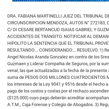
DRA. FABIANA MARTINELLI JUEZ DEL TRIBUNAL D
CIRCUNSCRIPCION MENDOZA, AUTOS N° 272183,
C/ DI CESARE BERTANCUD ISAIAS GABRIEL Y GUZ
ACCIDENTES DE TRÁNSITO. NOTIFICAR AL DEMA
HIPOLITO LA SENTENCIA QUE EL TRIBUNAL PROVEY
RESULTANDO:… CONSIDERANDO:… RESUELVO: 1) Rechaz
Angel Nicolas Aranda Gonzalez en contra de los Sres.
Guzmaen y Liderar Compañia de Seguros, por la sum
venal, las que actualizadas a la fecha de la presente
suma de PESOS DOS MILLONES CUATROCIENTOS MIL 
los intereses de la Ley 9041 y 9516 desde el hecho a 
pago de los costos y costas por el rechazo ascend
($125.000) cuyo pago deberán acreditar acompañando
A.T.M., Caja Forense y Colegio de Abogados. 3) Regul