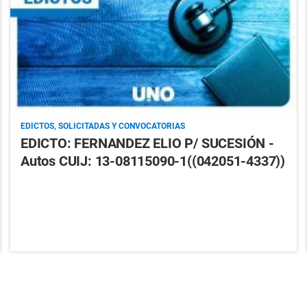
EDICTOS, SOLICITADAS Y CONVOCATORIAS
EDICTO: FERNANDEZ ELIO P/ SUCESIÓN -
Autos CUIJ: 13-08115090-1((042051-4337))