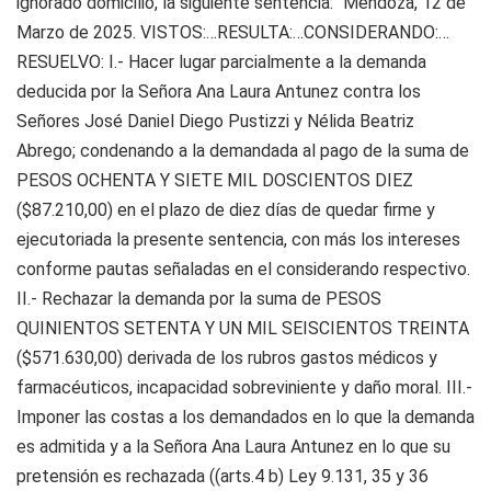
ignorado domicilio, la siguiente sentencia: “Mendoza, 12 de
Marzo de 2025. VISTOS:…RESULTA:…CONSIDERANDO:…
RESUELVO: I.- Hacer lugar parcialmente a la demanda
deducida por la Señora Ana Laura Antunez contra los
Señores José Daniel Diego Pustizzi y Nélida Beatriz
Abrego; condenando a la demandada al pago de la suma de
PESOS OCHENTA Y SIETE MIL DOSCIENTOS DIEZ
($87.210,00) en el plazo de diez días de quedar firme y
ejecutoriada la presente sentencia, con más los intereses
conforme pautas señaladas en el considerando respectivo.
II.- Rechazar la demanda por la suma de PESOS
QUINIENTOS SETENTA Y UN MIL SEISCIENTOS TREINTA
($571.630,00) derivada de los rubros gastos médicos y
farmacéuticos, incapacidad sobreviniente y daño moral. III.-
Imponer las costas a los demandados en lo que la demanda
es admitida y a la Señora Ana Laura Antunez en lo que su
pretensión es rechazada ((arts.4 b) Ley 9.131, 35 y 36