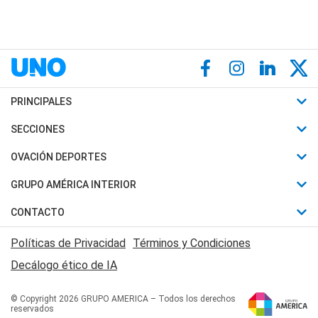
PRINCIPALES
Últimas Noticias
SECCIONES
Política
Horóscopo
OVACIÓN DEPORTES
Sociedad
Motores
Fútbol
GRUPO AMÉRICA INTERIOR
Policiales
Recetas
Mundial
Canal 7 en Vivo
CONTACTO
Judiciales
Trucos caseros
Automovilismo
Radio Nihuil
Acerca de Nosotros
Economia
Políticas de Privacidad
Términos y Condiciones
Series y Películas
Rugby
FM UNA
Contactanos
Decálogo ético de IA
Edictos y Solicitadas
Tenis
Radio Brava
Newsletter
Básquet
© Copyright 2026 GRUPO AMERICA – Todos los derechos
San Juan 8
reservados