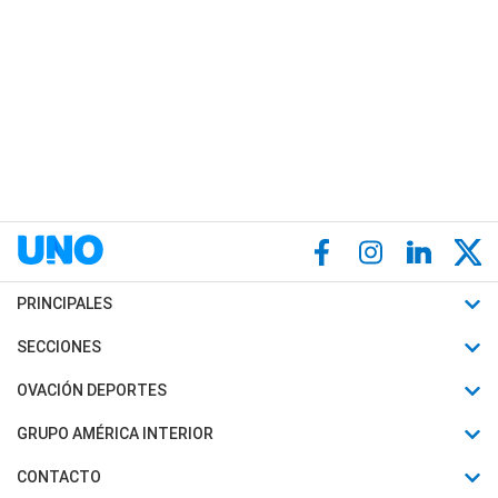
PRINCIPALES
Últimas Noticias
SECCIONES
Política
Horóscopo
OVACIÓN DEPORTES
Sociedad
Motores
Fútbol
GRUPO AMÉRICA INTERIOR
Policiales
Recetas
Mundial
Canal 7 en Vivo
CONTACTO
Judiciales
Trucos caseros