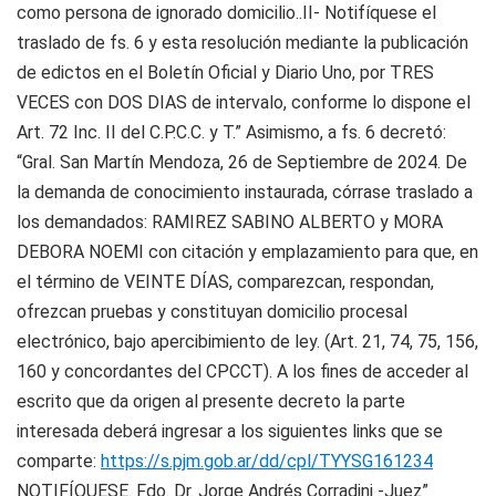
como persona de ignorado domicilio..II- Notifíquese el
traslado de fs. 6 y esta resolución mediante la publicación
de edictos en el Boletín Oficial y Diario Uno, por TRES
VECES con DOS DIAS de intervalo, conforme lo dispone el
Art. 72 Inc. II del C.P.C.C. y T.” Asimismo, a fs. 6 decretó:
“Gral. San Martín Mendoza, 26 de Septiembre de 2024. De
la demanda de conocimiento instaurada, córrase traslado a
los demandados: RAMIREZ SABINO ALBERTO y MORA
DEBORA NOEMI con citación y emplazamiento para que, en
el término de VEINTE DÍAS, comparezcan, respondan,
ofrezcan pruebas y constituyan domicilio procesal
electrónico, bajo apercibimiento de ley. (Art. 21, 74, 75, 156,
160 y concordantes del CPCCT). A los fines de acceder al
escrito que da origen al presente decreto la parte
interesada deberá ingresar a los siguientes links que se
comparte:
https://s.pjm.gob.ar/dd/cpl/TYYSG161234
NOTIFÍQUESE. Fdo. Dr. Jorge Andrés Corradini -Juez”