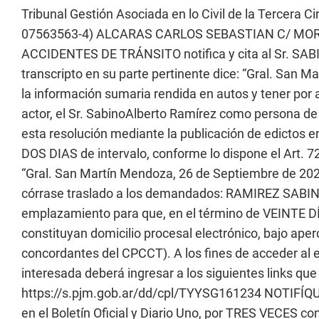
Tribunal Gestión Asociada en lo Civil de la Tercera C
07563563-4) ALCARAS CARLOS SEBASTIAN C/ MO
ACCIDENTES DE TRÁNSITO notifica y cita al Sr. SAB
transcripto en su parte pertinente dice: “Gral. San 
la información sumaria rendida en autos y tener por a
actor, el Sr. SabinoAlberto Ramírez como persona de ig
esta resolución mediante la publicación de edictos en
DOS DIAS de intervalo, conforme lo dispone el Art. 72 I
“Gral. San Martín Mendoza, 26 de Septiembre de 20
córrase traslado a los demandados: RAMIREZ SAB
emplazamiento para que, en el término de VEINTE D
constituyan domicilio procesal electrónico, bajo aperci
concordantes del CPCCT). A los fines de acceder al e
interesada deberá ingresar a los siguientes links qu
https://s.pjm.gob.ar/dd/cpl/TYYSG161234 NOTIFÍQUES
en el Boletín Oficial y Diario Uno, por TRES VECES c