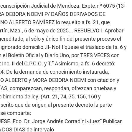
ircunscripción Judicial de Mendoza. Expte.nº 6075 (13-
RA DEBORA NOEMI P/ DAÑOS DERIVADOS DE
INO ALBERTO RAMÍREZ lo resuelto a fs. 21, que
Martín, Mza., 6 de mayo de 2025... RESUELVO:I- Aprobar
creditado, al sólo y único fin del presente proceso el
norado domicilio..II- Notifíquese el traslado de fs. 6 y
 el Boletín Oficial y Diario Uno, por TRES VECES con
nc. II del C.P.C.C. y T.” Asimismo, a fs. 6 decretó:
24. De la demanda de conocimiento instaurada,
INO ALBERTO y MORA DEBORA NOEMI con citación y
ÍAS, comparezcan, respondan, ofrezcan pruebas y
bimiento de ley. (Art. 21, 74, 75, 156, 160 y
scrito que da origen al presente decreto la parte
e se comparte:
E. Fdo. Dr. Jorge Andrés Corradini -Juez” Publicar
on DOS DIAS de intervalo