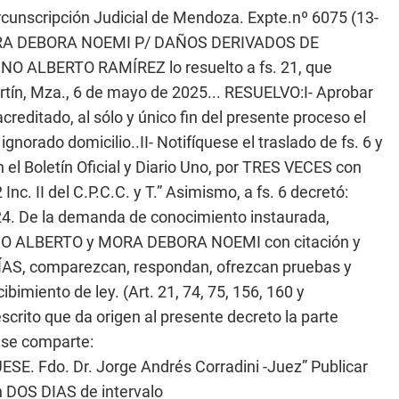
ircunscripción Judicial de Mendoza. Expte.nº 6075 (13-
RA DEBORA NOEMI P/ DAÑOS DERIVADOS DE
INO ALBERTO RAMÍREZ lo resuelto a fs. 21, que
Martín, Mza., 6 de mayo de 2025... RESUELVO:I- Aprobar
creditado, al sólo y único fin del presente proceso el
norado domicilio..II- Notifíquese el traslado de fs. 6 y
 el Boletín Oficial y Diario Uno, por TRES VECES con
nc. II del C.P.C.C. y T.” Asimismo, a fs. 6 decretó:
24. De la demanda de conocimiento instaurada,
INO ALBERTO y MORA DEBORA NOEMI con citación y
ÍAS, comparezcan, respondan, ofrezcan pruebas y
bimiento de ley. (Art. 21, 74, 75, 156, 160 y
scrito que da origen al presente decreto la parte
e se comparte:
E. Fdo. Dr. Jorge Andrés Corradini -Juez” Publicar
on DOS DIAS de intervalo