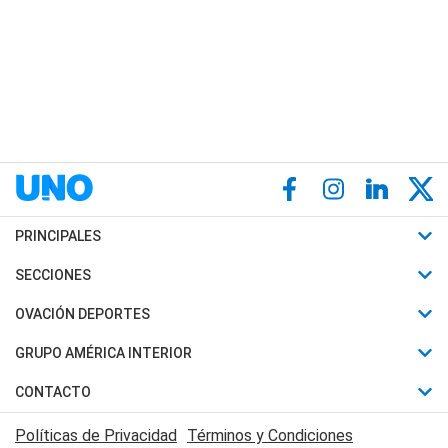
PRINCIPALES
Últimas Noticias
SECCIONES
Política
Horóscopo
OVACIÓN DEPORTES
Sociedad
Motores
Fútbol
GRUPO AMÉRICA INTERIOR
Policiales
Recetas
Mundial
Canal 7 en Vivo
CONTACTO
Judiciales
Trucos caseros
Automovilismo
Radio Nihuil
Acerca de Nosotros
Economia
Políticas de Privacidad
Términos y Condiciones
Series y Películas
Rugby