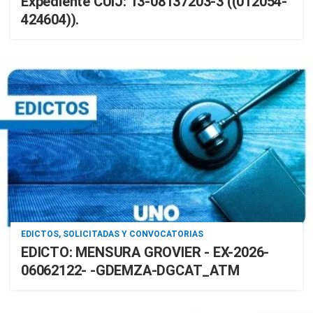
Expediente CUIJ: 13-08137203-3 ((012054-
424604)).
EDICTOS, SOLICITADAS Y CONVOCATORIAS
EDICTO: MENSURA GROVIER - EX-2026-
06062122- -GDEMZA-DGCAT_ATM