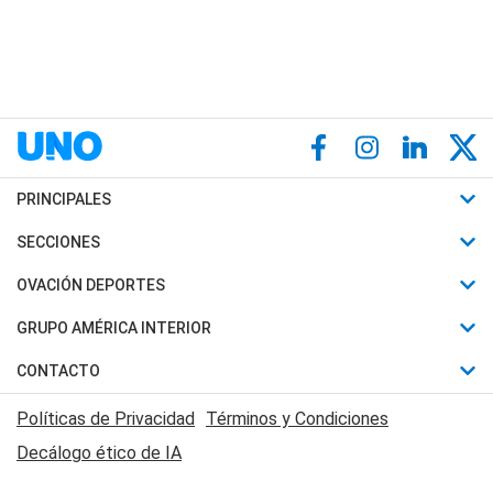
PRINCIPALES
Últimas Noticias
SECCIONES
Política
Horóscopo
OVACIÓN DEPORTES
Sociedad
Motores
Fútbol
GRUPO AMÉRICA INTERIOR
Policiales
Recetas
Mundial
Canal 7 en Vivo
CONTACTO
Judiciales
Trucos caseros
Automovilismo
Radio Nihuil
Acerca de Nosotros
Economia
Políticas de Privacidad
Términos y Condiciones
Series y Películas
Rugby
FM UNA
Contactanos
Decálogo ético de IA
Edictos y Solicitadas
Tenis
Radio Brava
Newsletter