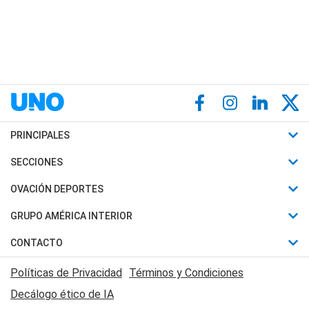
PRINCIPALES
Últimas Noticias
SECCIONES
Política
Horóscopo
OVACIÓN DEPORTES
Sociedad
Motores
Fútbol
GRUPO AMÉRICA INTERIOR
Policiales
Recetas
Mundial
Canal 7 en Vivo
CONTACTO
Judiciales
Trucos caseros
Automovilismo
Radio Nihuil
Acerca de Nosotros
Economia
Políticas de Privacidad
Términos y Condiciones
Series y Películas
Rugby
FM UNA
Contactanos
Decálogo ético de IA
Edictos y Solicitadas
Tenis
Radio Brava