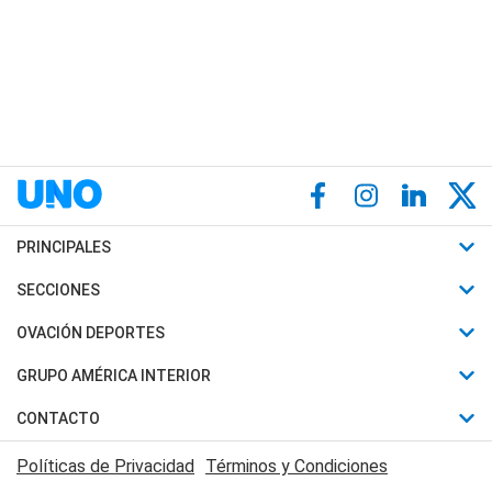
PRINCIPALES
Últimas Noticias
SECCIONES
Política
Horóscopo
OVACIÓN DEPORTES
Sociedad
Motores
Fútbol
GRUPO AMÉRICA INTERIOR
Policiales
Recetas
Mundial
Canal 7 en Vivo
CONTACTO
Judiciales
Trucos caseros
Automovilismo
Radio Nihuil
Acerca de Nosotros
Economia
Políticas de Privacidad
Términos y Condiciones
Series y Películas
Rugby
FM UNA