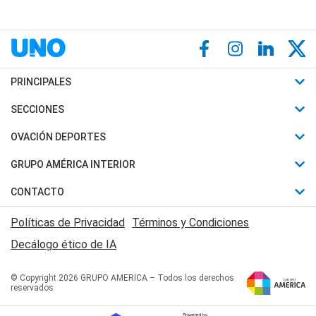
PRINCIPALES
Últimas Noticias
SECCIONES
Política
Horóscopo
OVACIÓN DEPORTES
Sociedad
Motores
Fútbol
GRUPO AMÉRICA INTERIOR
Policiales
Recetas
Mundial
Canal 7 en Vivo
CONTACTO
Judiciales
Trucos caseros
Automovilismo
Radio Nihuil
Acerca de Nosotros
Economia
Políticas de Privacidad
Términos y Condiciones
Series y Películas
Rugby
FM UNA
Contactanos
Decálogo ético de IA
Edictos y Solicitadas
Tenis
Radio Brava
Newsletter
Básquet
© Copyright 2026 GRUPO AMERICA – Todos los derechos
San Juan 8
reservados
Boxeo