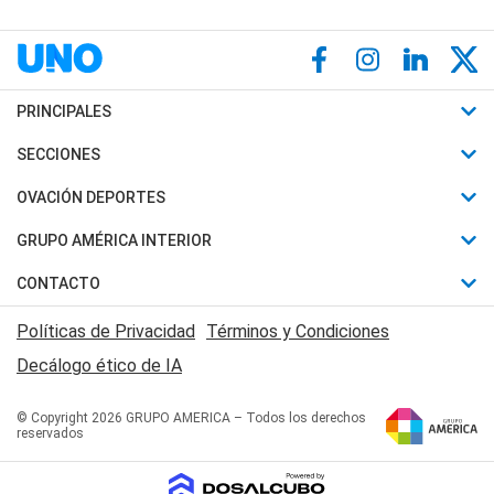
PRINCIPALES
Últimas Noticias
SECCIONES
Política
Horóscopo
OVACIÓN DEPORTES
Sociedad
Motores
Fútbol
GRUPO AMÉRICA INTERIOR
Policiales
Recetas
Mundial
Canal 7 en Vivo
CONTACTO
Judiciales
Trucos caseros
Automovilismo
Radio Nihuil
Acerca de Nosotros
Economia
Políticas de Privacidad
Términos y Condiciones
Series y Películas
Rugby
FM UNA
Contactanos
Decálogo ético de IA
Edictos y Solicitadas
Tenis
Radio Brava
Newsletter
Básquet
© Copyright 2026 GRUPO AMERICA – Todos los derechos
San Juan 8
reservados
Boxeo
Fuera de Juego