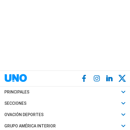
PRINCIPALES
Últimas Noticias
SECCIONES
Política
Horóscopo
OVACIÓN DEPORTES
Sociedad
Motores
Fútbol
GRUPO AMÉRICA INTERIOR